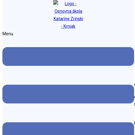
Preskoči na sadržaj
Osnovna škola Katarine Zrinski Krnjak
Menu
Kinoklub Karlovac FILMEK 2026
Objava objavljena:
11. lipnja 2026.
Kategorija objave:
Naslovnica
S ponosom ističemo da u programu
FilmEK 2026 – filmskom eko k
Tijekom pet dana kampa Mia će zajedno s ostalim sudionicima istraživat
izviđačke vještine te sudjelovati u snimanju vlastitog edukativnog fil
stjecanje novih znanja, iskustava i prijateljstava te razvoj kreativnosti 
Miji želimo puno uspjeha, zabave i lijepih uspomena na ovogodišnjem 