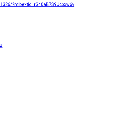
91326/?mibextid=rS40aB7S9Ucbxw6v
u