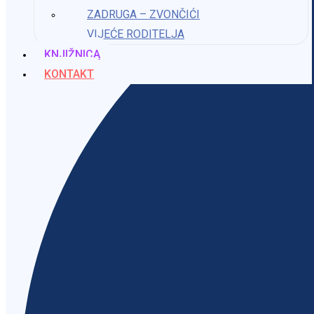
ZADRUGA – ZVONČIĆI
VIJEĆE RODITELJA
KNJIŽNICA
KONTAKT