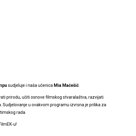
ampu
sudjeluje i naša učenica
Mia Maćešić
.
i prirodu, učiti osnove filmskog stvaralaštva, razvijati
ma. Sudjelovanje u ovakvom programu izvrsna je prilika za
i timskog rada.
FilmEK-u!