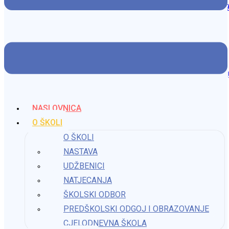
https://www.facebook.com/100064737996740/posts/14737659347
Možda nešto kao
Naša učenica Lucija Čavrag ponovno na plesnom podij
8. prosinca 2025.
NASLOVNICA
O ŠKOLI
Predškolski odgoj i obrazovanje – aktivnosti u veljači
O ŠKOLI
NASTAVA
1. ožujka 2024.
UDŽBENICI
NATJECANJA
ŠKOLSKI ODBOR
Jozo Bozo – predstava To je to!
PREDŠKOLSKI ODGOJ I OBRAZOVANJE
CJELODNEVNA ŠKOLA
27. ožujka 2024.