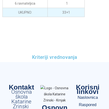
6.ravnateljica
1
UKUPNO:
33+1
Kriteriji vrednovanja
Kontakt
Korisni
linkovi
Osnovna
škola
Naslovnica
Katarine
Raspored
Zrinski
Osnovn