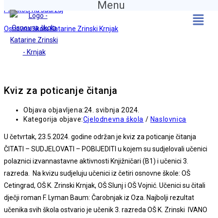
Menu
Preskoči na sadržaj
Osnovna škola Katarine Zrinski Krnjak
Kviz za poticanje čitanja
Objava objavljena:
24. svibnja 2024.
Kategorija objave:
Cjelodnevna škola
/
Naslovnica
U četvrtak, 23.5.2024. godine održan je kviz za poticanje čitanja
ČITATI – SUDJELOVATI – POBIJEDITI u kojem su sudjelovali učenici
polaznici izvannastavne aktivnosti Knjižničari (B1) i učenici 3.
razreda. Na kvizu sudjeluju učenici iz četiri osnovne škole: OŠ
Cetingrad, OŠ K. Zrinski Krnjak, OŠ Slunj i OŠ Vojnić. Učenici su čitali
dječji roman F. Lyman Baum: Čarobnjak iz Oza. Najbolji rezultat
učenika svih škola ostvario je učenik 3. razreda OŠ K. Zrinski IVANO