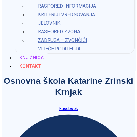
RASPORED INFORMACIJA
Kontakt
KRITERIJI VREDNOVANJA
JELOVNIK
Osnovna škola Katarine Zrinski
RASPORED ZVONA
Krnjak
ZADRUGA – ZVONČIĆI
VIJEĆE RODITELJA
ured@os-kzrinski-krnjak.skole.hr
KNJIŽNICA
KONTAKT
Osnovna škola Katarine Zrinski
Krnjak
Facebook