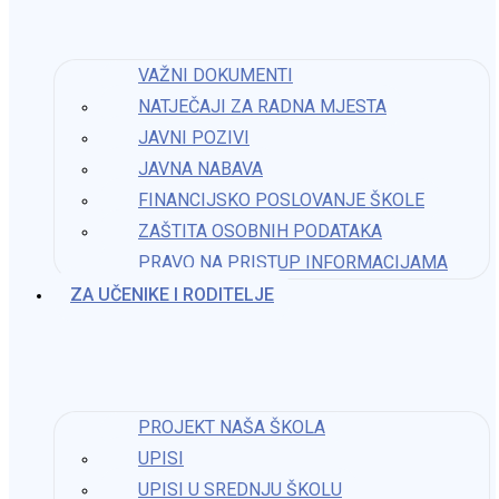
Možda nešto kao
VAŽNI DOKUMENTI
NATJEČAJI ZA RADNA MJESTA
Javni poziv za provođenje B2 aktivnosti
JAVNI POZIVI
8. rujna 2025.
JAVNA NABAVA
FINANCIJSKO POSLOVANJE ŠKOLE
ZAŠTITA OSOBNIH PODATAKA
PRAVO NA PRISTUP INFORMACIJAMA​
Poziva za organizaciju višednevne izvanučioničke
ZA UČENIKE I RODITELJE
nastave
30. prosinca 2023.
PROJEKT NAŠA ŠKOLA
Javni poziv za korištenje sportske dvorane 2026.
UPISI
UPISI U SREDNJU ŠKOLU
13. veljače 2026.