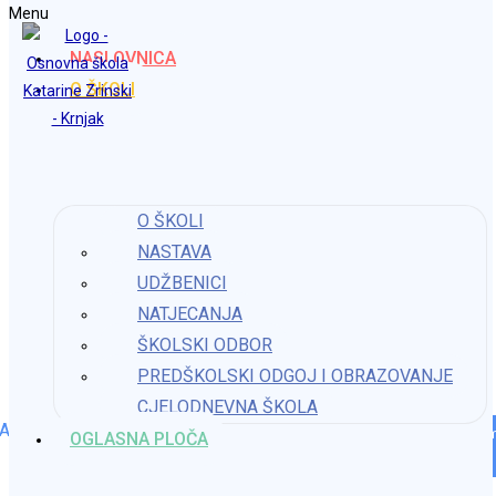
Menu
Preskoči na sadržaj
NASLOVNICA
Osnovna škola Katarine Zrinski Krnjak
O ŠKOLI
Javni natječaj za prodaju Područne škole
O ŠKOLI
Gornji Budački
NASTAVA
Objava objavljena:
23. studenoga 2022.
UDŽBENICI
Kategorija objave:
Javni pozivi
NATJECANJA
Javni natječaj za prodaju Područne škole Gornji Budački
ŠKOLSKI ODBOR
PREDŠKOLSKI ODGOJ I OBRAZOVANJE
Natječaj je otvoren od 22. do 30.11.2022. godine
CJELODNEVNA ŠKOLA
AVNI_NATJECAJ_ZA_PRODAJU_PS_GORNJI_BUDACKI-
Preuzm
OGLASNA PLOČA