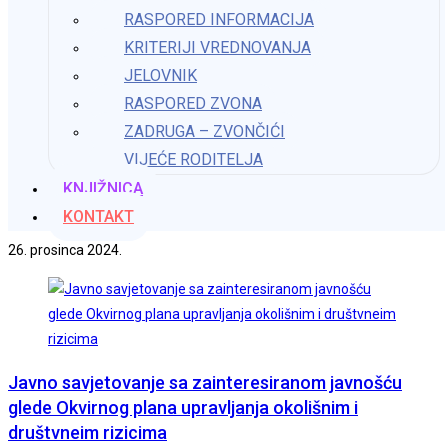
Obrazac za sudjelovanje u javnom savjetovanju
RASPORED INFORMACIJA
KRITERIJI VREDNOVANJA
Nacrt prijedloga Pravilnika o jednostavnoj nabavi u OŠ Katarine
JELOVNIK
Zrinski, Krnjak 2026
RASPORED ZVONA
Možda nešto kao
ZADRUGA – ZVONČIĆI
VIJEĆE RODITELJA
KNJIŽNICA
Blagdanska čestitka i priredba učenika naše škole
KONTAKT
26. prosinca 2024.
Javno savjetovanje sa zainteresiranom javnošću
glede Okvirnog plana upravljanja okolišnim i
društvneim rizicima