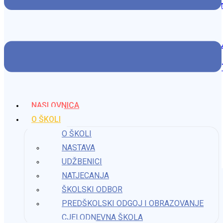
Edukacija u okviru Eksperimentalnog programa Osnovn
9. travnja 2024.
3.PROSINCA – MEĐUNARODNI DAN OSOBA S INVALID
10. prosinca 2025.
NASLOVNICA
O ŠKOLI
Medni dan u prvom razredu
O ŠKOLI
NASTAVA
10. prosinca 2024.
UDŽBENICI
NATJECANJA
ŠKOLSKI ODBOR
PREDŠKOLSKI ODGOJ I OBRAZOVANJE
CJELODNEVNA ŠKOLA