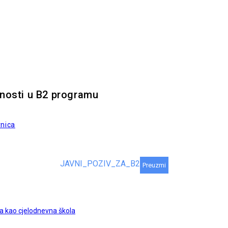
vnosti u B2 programu
vnica
JAVNI_POZIV_ZA_B2
Preuzmi