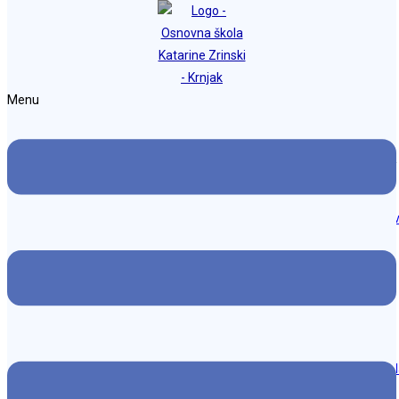
Preskoči na sadržaj
Osnovna škola Katarine Zrinski Krnjak
Menu
Javni poziv za provođenje izvanškolskih akti
Objava objavljena:
22. siječnja 2024.
Kategorija objave:
Cjelodnevna škola
/
Javni pozivi
/
Naslo
Poziv je otvoren od 22. do 30.1.2024. godine
Možda nešto kao