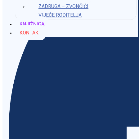
ZADRUGA – ZVONČIĆI
VIJEĆE RODITELJA
KNJIŽNICA
KONTAKT