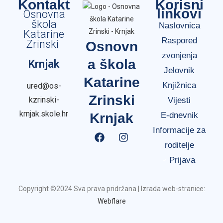
Kontakt
Korisni
linkovi
Osnovna
škola
Naslovnica
Katarine
Raspored
Zrinski
Osnovn
zvonjenja
a škola
Krnjak
Jelovnik
Katarine
Knjižnica
ured@os-
Zrinski
kzrinski-
Vijesti
krnjak.skole.hr
Krnjak
E-dnevnik
Informacije za
roditelje
Prijava
Copyright ©2024 Sva prava pridržana | Izrada web-stranice:
Webflare