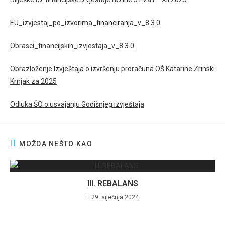
EU_izvjestaj_po_izvorima_financiranja_v_8.3.0
Obrasci_financijskih_izvjestaja_v_8.3.0
Obrazloženje Izvještaja o izvršenju proračuna OŠ Katarine Zrinski
Krnjak za 2025
Odluka ŠO o usvajanju Godišnjeg izvještaja
MOŽDA NEŠTO KAO
III. REBALANS
29. siječnja 2024.