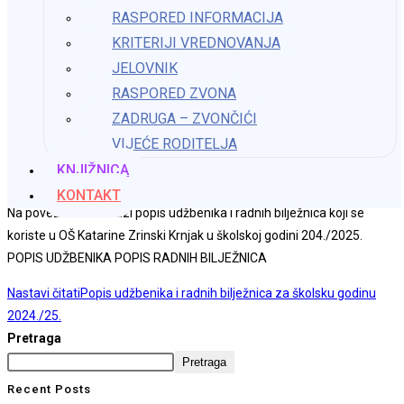
RASPORED INFORMACIJA
KRITERIJI VREDNOVANJA
Popis udžbenika i radnih bilježnica za
JELOVNIK
školsku godinu 2024./25.
RASPORED ZVONA
ZADRUGA – ZVONČIĆI
Autor objave:
Božica Tominac
VIJEĆE RODITELJA
Objava objavljena:
2. rujna 2024.
KNJIŽNICA
Kategorija objave:
Udžbenici
KONTAKT
Na poveznici se nalazi popis udžbenika i radnih bilježnica koji se
koriste u OŠ Katarine Zrinski Krnjak u školskoj godini 204./2025.
POPIS UDŽBENIKA POPIS RADNIH BILJEŽNICA
Nastavi čitati
Popis udžbenika i radnih bilježnica za školsku godinu
2024./25.
Pretraga
Pretraga
Recent Posts