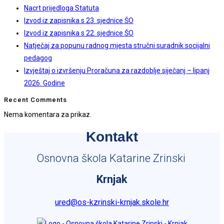
Nacrt prijedloga Statuta
Izvod iz zapisnika s 23. sjednice ŠO
Izvod iz zapisnika s 22. sjednice ŠO
Natječaj za popunu radnog mjesta stručni suradnik socijalni
pedagog
Izvještaj o izvršenju Proračuna za razdoblje siječanj – lipanj
2026. Godine
Recent Comments
Nema komentara za prikaz.
Kontakt
Osnovna škola Katarine Zrinski
Krnjak
ured@os-kzrinski-krnjak.skole.hr