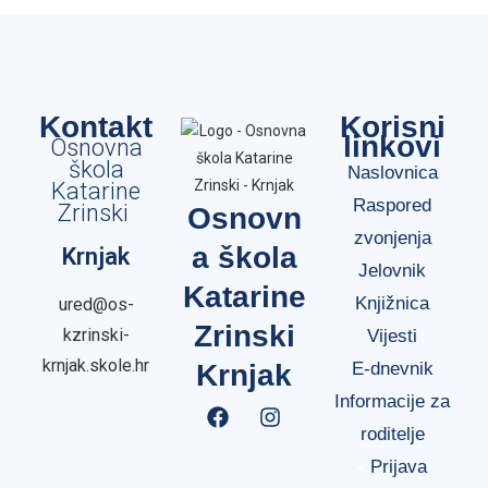
Kontakt
Korisni
linkovi
Osnovna
škola
Naslovnica
Katarine
Raspored
Zrinski
Osnovn
zvonjenja
a škola
Krnjak
Jelovnik
Katarine
Knjižnica
ured@os-
Zrinski
kzrinski-
Vijesti
krnjak.skole.hr
Krnjak
E-dnevnik
Informacije za
roditelje
Prijava