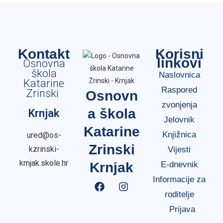
Kontakt
Korisni
linkovi
Osnovna
škola
Naslovnica
Katarine
Raspored
Zrinski
Osnovn
zvonjenja
a škola
Krnjak
Jelovnik
Katarine
Knjižnica
ured@os-
Zrinski
kzrinski-
Vijesti
krnjak.skole.hr
Krnjak
E-dnevnik
Informacije za
roditelje
Prijava