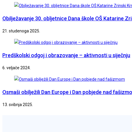
Obilježavanje 30. obljetnice Dana škole OŠ Katarine Zri
21. studenoga 2025.
Predškolski odgoj i obrazovanje – aktivnosti u siječnju
6. veljače 2024.
Osmaši obilježili Dan Europe i Dan pobjede nad fašizm
13. svibnja 2025.