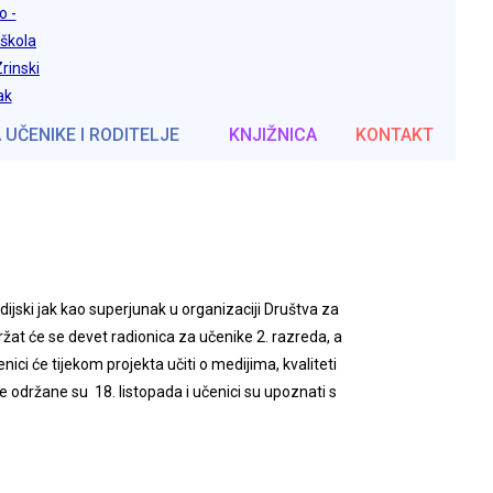
 UČENIKE I RODITELJE
KNJIŽNICA
KONTAKT
dijski jak kao superjunak u organizaciji Društva za
ržat će se devet radionica za učenike 2. razreda, a
ici će tijekom projekta učiti o medijima, kvaliteti
ce održane su 18. listopada i učenici su upoznati s