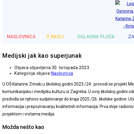
Preskoči na sadržaj
Osnovna škola Katarine Zrinski Krnjak
NASLOVNICA
O ŠKOLI
OGLASNA PLOČA
ZA
Medijski jak kao superjunak
Objava objavljena:
30. listopada 2023.
Kategorija objave:
Naslovnica
U OŠ Katarine Zrinski u školskoj godini 2023./24. provodi se projekt Me
komunikacijsku i medijsku kulturu iz Zagreba. U ovoj školskoj godini od
predviđa se njihovo sudjelovanje do kraja 2025./26. školske godine. Učen
informacija i prepoznavanju kvalitetnih informacija. Prva dvije radioni
projektom i vrstama medija.
Možda nešto kao