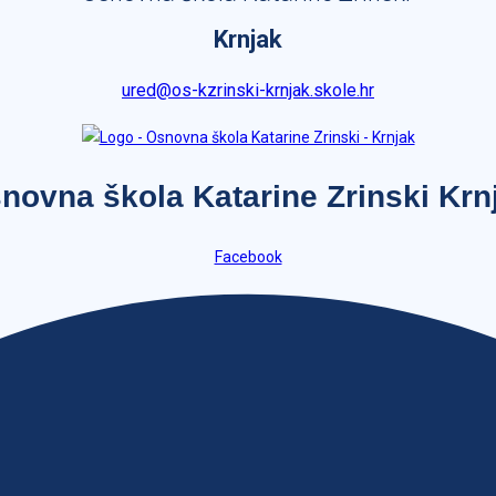
Krnjak
ured@os-kzrinski-krnjak.skole.hr
novna škola Katarine Zrinski Krn
Facebook