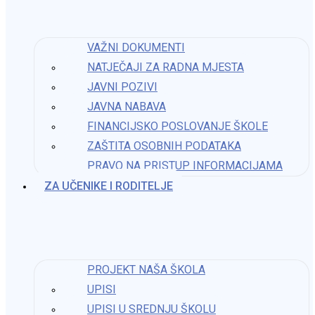
blagoslovio hranu koju su učenici pripremili sa svojom obitelji. Nakon
blagoslova učenici su se povukli u svoje učionice i nastavili
zahvaljivati blagovanjem hrane (kruha, peciva, kolača, palačinki i sl.)
VAŽNI DOKUMENTI
NATJEČAJI ZA RADNA MJESTA
JAVNI POZIVI
JAVNA NABAVA
Možda nešto kao
FINANCIJSKO POSLOVANJE ŠKOLE
ZAŠTITA OSOBNIH PODATAKA
PRAVO NA PRISTUP INFORMACIJAMA​
Valentinovo na satu Njemačkog jezika
ZA UČENIKE I RODITELJE
14. veljače 2025.
PROJEKT NAŠA ŠKOLA
Učenice sudjelovale u obilježavanju Svjetskog dana
UPISI
plesa
UPISI U SREDNJU ŠKOLU