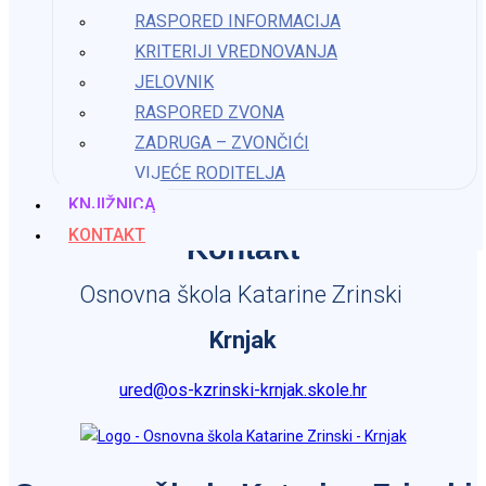
1. veljače 2024.
RASPORED INFORMACIJA
KRITERIJI VREDNOVANJA
JELOVNIK
RASPORED ZVONA
Obavijest o početku školske godine 2023./24 – Prvi
ZADRUGA – ZVONČIĆI
dan škole
VIJEĆE RODITELJA
30. kolovoza 2023.
KNJIŽNICA
KONTAKT
Kontakt
Osnovna škola Katarine Zrinski
Krnjak
ured@os-kzrinski-krnjak.skole.hr