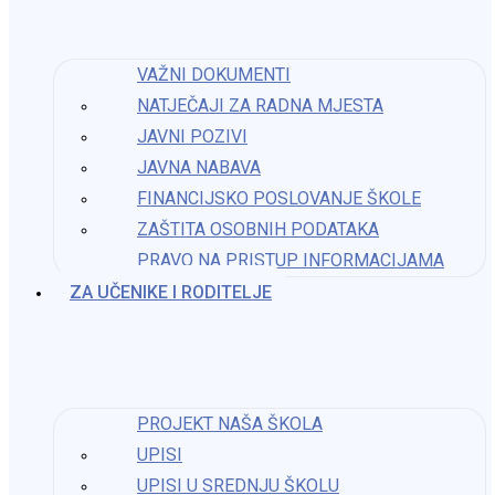
Možda nešto kao
VAŽNI DOKUMENTI
„Ja mogu, ja hoću – biti mali poduzetnik II“
NATJEČAJI ZA RADNA MJESTA
JAVNI POZIVI
10. travnja 2026.
JAVNA NABAVA
FINANCIJSKO POSLOVANJE ŠKOLE
ZAŠTITA OSOBNIH PODATAKA
PRAVO NA PRISTUP INFORMACIJAMA​
Odluka o odabiru škola za Eksperimentalni program –
cjelodnevna škola
ZA UČENIKE I RODITELJE
30. siječnja 2024.
PROJEKT NAŠA ŠKOLA
Međunarodna razmjena digitalnih straničnika
UPISI
24. veljače 2026.
UPISI U SREDNJU ŠKOLU