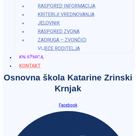
RASPORED INFORMACIJA
Kontakt
KRITERIJI VREDNOVANJA
Osnovna škola Katarine Zrinski
JELOVNIK
RASPORED ZVONA
Krnjak
ZADRUGA – ZVONČIĆI
VIJEĆE RODITELJA
ured@os-kzrinski-krnjak.skole.hr
KNJIŽNICA
KONTAKT
Osnovna škola Katarine Zrinski
Krnjak
Facebook