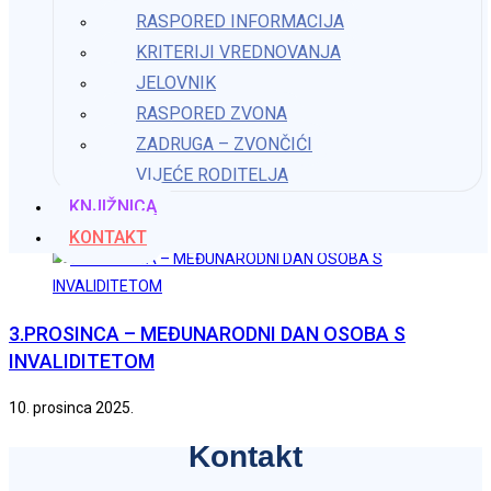
RASPORED INFORMACIJA
Dani kruha i zahvalnosti za plodove zemlje
KRITERIJI VREDNOVANJA
30. listopada 2023.
JELOVNIK
RASPORED ZVONA
ZADRUGA – ZVONČIĆI
Dan kravate
VIJEĆE RODITELJA
KNJIŽNICA
21. listopada 2025.
KONTAKT
3.PROSINCA – MEĐUNARODNI DAN OSOBA S
INVALIDITETOM
10. prosinca 2025.
Kontakt