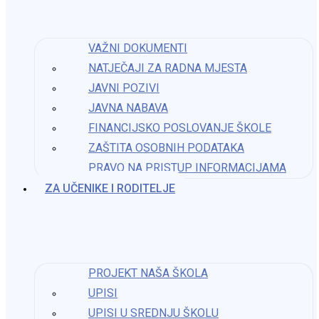
Možda nešto kao
VAŽNI DOKUMENTI
NATJEČAJI ZA RADNA MJESTA
Kockice u slobodno vrijeme
JAVNI POZIVI
JAVNA NABAVA
30. travnja 2024.
FINANCIJSKO POSLOVANJE ŠKOLE
ZAŠTITA OSOBNIH PODATAKA
PRAVO NA PRISTUP INFORMACIJAMA​
Dan škole – izvanučionička nastava u Zagrebu
ZA UČENIKE I RODITELJE
25. studenoga 2024.
Festival dječje ilustracije
26. svibnja 2026.
PROJEKT NAŠA ŠKOLA
Kontakt
UPISI
UPISI U SREDNJU ŠKOLU