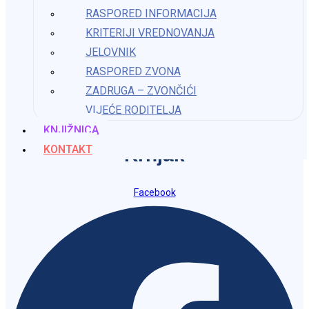
Osnovna škola Katarine Zrinski
RASPORED INFORMACIJA
Krnjak
KRITERIJI VREDNOVANJA
JELOVNIK
ured@os-kzrinski-krnjak.skole.hr
RASPORED ZVONA
ZADRUGA – ZVONČIĆI
VIJEĆE RODITELJA
Osnovna škola Katarine Zrinski
KNJIŽNICA
KONTAKT
Krnjak
Facebook