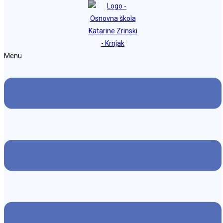
Preskoči na sadržaj
Osnovna škola Katarine Zrinski Krnjak
Menu
Plan nabave za 2025. godinu
Objava objavljena:
23. prosinca 2025.
Kategorija objave:
Plan nabave
Možda nešto kao
Plan nabave 2023 – izmjene