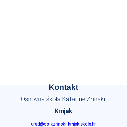
Kontakt
Osnovna škola Katarine Zrinski
Krnjak
ured@os-kzrinski-krnjak.skole.hr