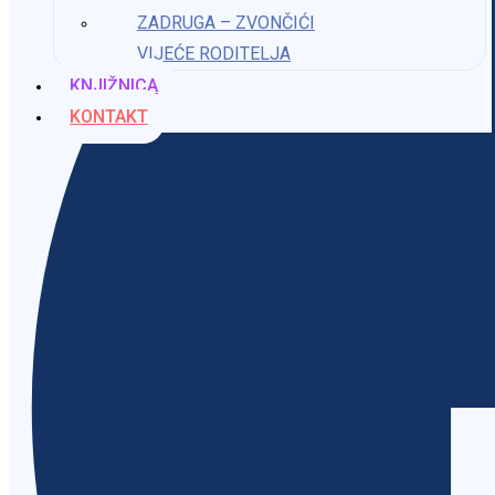
ZADRUGA – ZVONČIĆI
VIJEĆE RODITELJA
KNJIŽNICA
KONTAKT