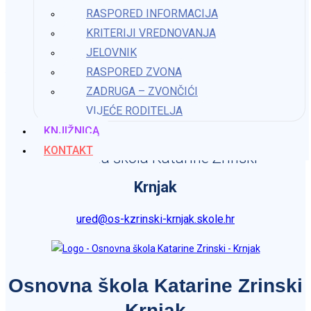
11. prosinca 2025.
RASPORED INFORMACIJA
KRITERIJI VREDNOVANJA
JELOVNIK
Aktivnosti u svibnju – predškolski odgoj i obrazovanje
RASPORED ZVONA
ZADRUGA – ZVONČIĆI
10. lipnja 2024.
VIJEĆE RODITELJA
Kontakt
KNJIŽNICA
KONTAKT
Osnovna škola Katarine Zrinski
Krnjak
ured@os-kzrinski-krnjak.skole.hr
Osnovna škola Katarine Zrinski
Krnjak