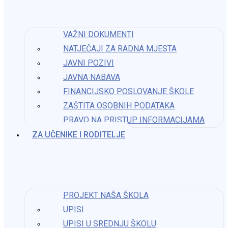
Molimo Vas da pratite obavijesti na web stranici škole.
Upite možete slati na mail:
ured@os-kzrinski-krnjak.skole.hr
ili na
VAŽNI DOKUMENTI
telefon: 047/811 – 358
NATJEČAJI ZA RADNA MJESTA
JAVNI POZIVI
Hvala na razumijevanju!
JAVNA NABAVA
FINANCIJSKO POSLOVANJE ŠKOLE
ZAŠTITA OSOBNIH PODATAKA
Možda nešto kao
PRAVO NA PRISTUP INFORMACIJAMA​
ZA UČENIKE I RODITELJE
Gradsko natjecanje ŠSD-a u futsalu – B1 aktivnost
20. prosinca 2024.
PROJEKT NAŠA ŠKOLA
UPISI
SVETI NIKOLA POSJETIO JE I NAŠU ŠKOLU
UPISI U SREDNJU ŠKOLU