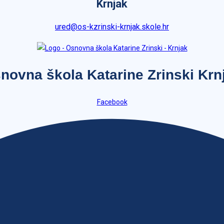
Krnjak
ured@os-kzrinski-krnjak.skole.hr
novna škola Katarine Zrinski Krn
Facebook