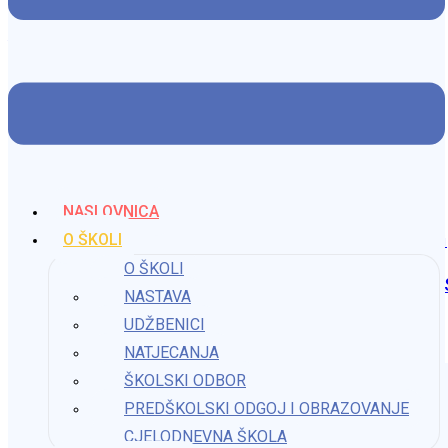
Arhiva natječaja 2023. godina
29. prosinca 2023.
Natječaj za popunu radnog mjesta domara/vozača
2. ožujka 2026.
NASLOVNICA
O ŠKOLI
O ŠKOLI
Natječaj za popunu radog mjesta učitelj/ice predmeta Sv
NASTAVA
UDŽBENICI
14. listopada 2025.
NATJECANJA
ŠKOLSKI ODBOR
PREDŠKOLSKI ODGOJ I OBRAZOVANJE
CJELODNEVNA ŠKOLA