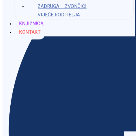
ZADRUGA – ZVONČIĆI
VIJEĆE RODITELJA
KNJIŽNICA
KONTAKT