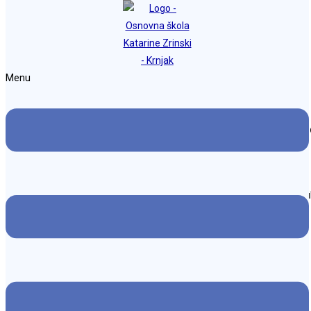
Preskoči na sadržaj
Osnovna škola Katarine Zrinski Krnjak
Menu
Natječaj za popunu radog mjesta učitelj/ice t
Objava objavljena:
14. listopada 2025.
Kategorija objave:
Natječaji za radna mjesta
Natječaj za popunu radog mjesta učitelja/ice tjelesne i zdravstven
tjednog radnog vremena se nalazi u prilogu.
Možda nešto kao