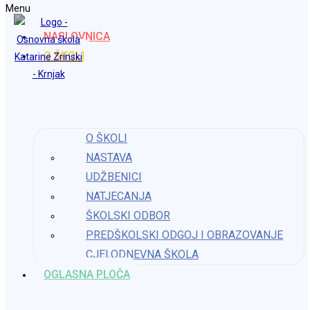
Menu
Preskoči na sadržaj
NASLOVNICA
Osnovna škola Katarine Zrinski Krnjak
O ŠKOLI
Natječaj za popunu radog mjesta učitelj/ice
O ŠKOLI
predmeta Svijet i ja
NASTAVA
Objava objavljena:
10. prosinca 2025.
UDŽBENICI
Kategorija objave:
Natječaji za radna mjesta
NATJECANJA
Natječaj za Svijet i ja 12-2025.
ŠKOLSKI ODBOR
PREDŠKOLSKI ODGOJ I OBRAZOVANJE
Možda nešto kao
CJELODNEVNA ŠKOLA
OGLASNA PLOČA