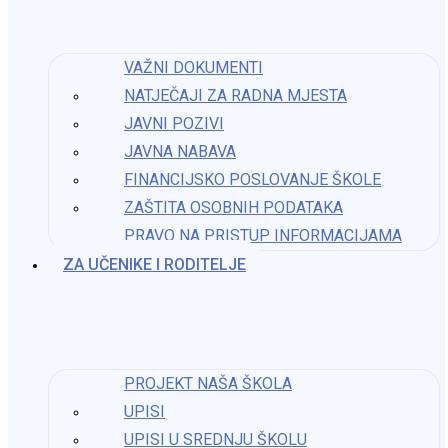
Natječaj za popunu radnog mjesta stručni suradnik
socijalni pedagog
VAŽNI DOKUMENTI
10. rujna 2025.
NATJEČAJI ZA RADNA MJESTA
JAVNI POZIVI
JAVNA NABAVA
FINANCIJSKO POSLOVANJE ŠKOLE
Natječaj za popunu radnog mjesta stručni suradnik
ZAŠTITA OSOBNIH PODATAKA
socijalni pedagog
PRAVO NA PRISTUP INFORMACIJAMA​
7. studenoga 2025.
ZA UČENIKE I RODITELJE
Arhiva Natječaji za radna mjesta 2022
PROJEKT NAŠA ŠKOLA
3. srpnja 2022.
UPISI
Kontakt
UPISI U SREDNJU ŠKOLU