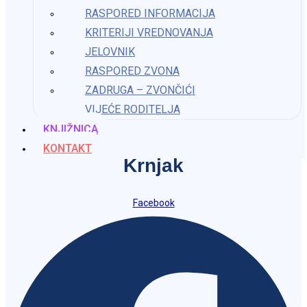
Osnovna škola Katarine Zrinski
RASPORED INFORMACIJA
KRITERIJI VREDNOVANJA
Krnjak
JELOVNIK
RASPORED ZVONA
ured@os-kzrinski-krnjak.skole.hr
ZADRUGA – ZVONČIĆI
VIJEĆE RODITELJA
KNJIŽNICA
Osnovna škola Katarine Zrinski
KONTAKT
Krnjak
Facebook