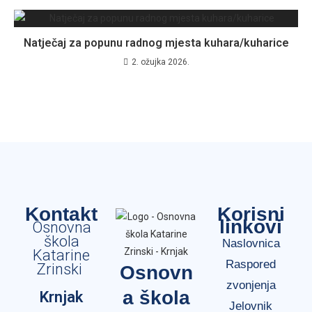
Natječaj za popunu radnog mjesta kuhara/kuharice
2. ožujka 2026.
Kontakt
Korisni
linkovi
Osnovna
škola
Naslovnica
Katarine
Raspored
Zrinski
Osnovn
zvonjenja
a škola
Krnjak
Jelovnik