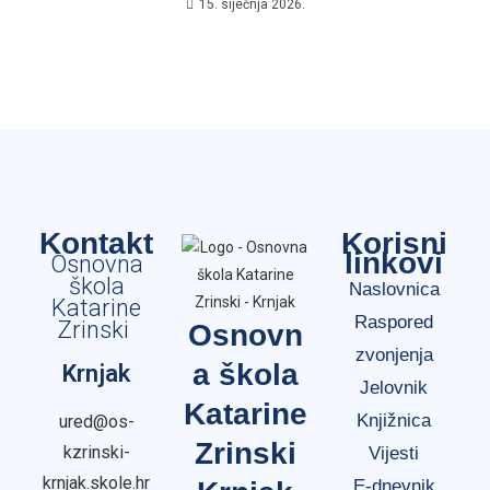
15. siječnja 2026.
Kontakt
Korisni
linkovi
Osnovna
škola
Naslovnica
Katarine
Raspored
Zrinski
Osnovn
zvonjenja
a škola
Krnjak
Jelovnik
Katarine
Knjižnica
ured@os-
Zrinski
kzrinski-
Vijesti
krnjak.skole.hr
E-dnevnik