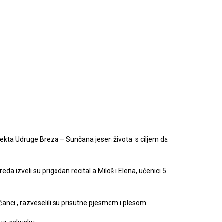
rojekta Udruge Breza – Sunčana jesen života s ciljem da
da izveli su prigodan recital a Miloš i Elena, učenici 5.
ićanci , razveselili su prisutne pjesmom i plesom.
 uz zakusku.