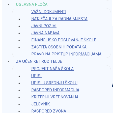
OGLASNA PLOČA
Dan ružičastih majica
VAŽNI DOKUMENTI
19. veljače 2025.
NATJEČAJI ZA RADNA MJESTA
JAVNI POZIVI
JAVNA NABAVA
FINANCIJSKO POSLOVANJE ŠKOLE
ZAŠTITA OSOBNIH PODATAKA
PRAVO NA PRISTUP INFORMACIJAMA​
ZA UČENIKE I RODITELJE
PROJEKT NAŠA ŠKOLA
UPISI
UPISI U SREDNJU ŠKOLU
Os
RASPORED INFORMACIJA
KRITERIJI VREDNOVANJA
JELOVNIK
RASPORED ZVONA