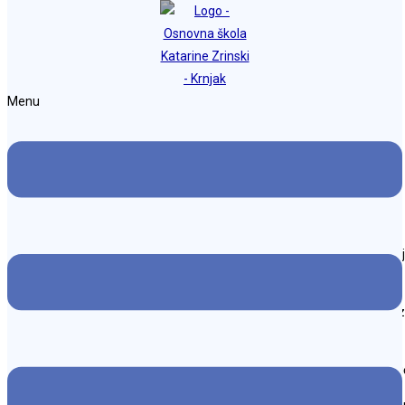
Preskoči na sadržaj
Osnovna škola Katarine Zrinski Krnjak
Menu
Međunarodni dan starijih osoba
Objava objavljena:
6. listopada 2025.
Kategorija objave:
Cjelodnevna škola
/
Naslovnica
U petak. 03. listopada, učenici naše škole, sudjelovali su u provedbi p
razvesele naše najstarije mještane za njihov dan.
Nakon pozdravnog govora učenice 7. razreda Helene, učenici 3. i 4. razre
razreda izveli su igrokaz G. Tartalje – Zna on unapred.
Učenici, članovi B2 aktivnosti – folklor SKD Prosvjete kao i najmlađi vrt
Nakon prigodnog programa, nastavili smo zajedničko veselo druženje