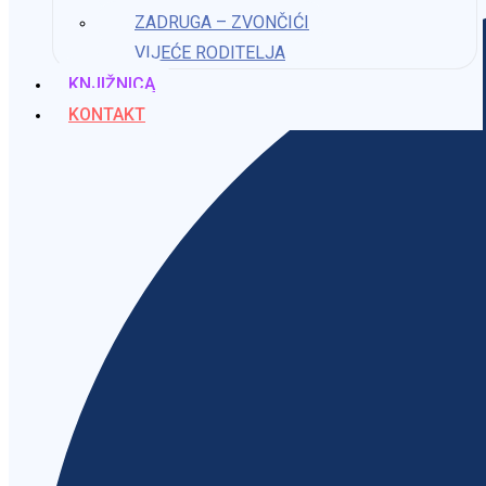
ZADRUGA – ZVONČIĆI
VIJEĆE RODITELJA
KNJIŽNICA
KONTAKT