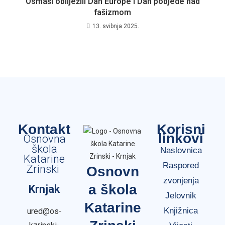
Osmaši obilježili Dan Europe i Dan pobjede nad
fašizmom
13. svibnja 2025.
Kontakt
Korisni
linkovi
Osnovna
škola
Naslovnica
Katarine
Raspored
Zrinski
Osnovn
zvonjenja
a škola
Krnjak
Jelovnik
Katarine
Knjižnica
ured@os-