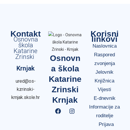
Kontakt
Korisni
linkovi
Osnovna
škola
Naslovnica
Katarine
Raspored
Zrinski
Osnovn
zvonjenja
a škola
Krnjak
Jelovnik
Katarine
Knjižnica
ured@os-
Zrinski
kzrinski-
Vijesti
krnjak.skole.hr
Krnjak
E-dnevnik
Informacije za
roditelje
Prijava