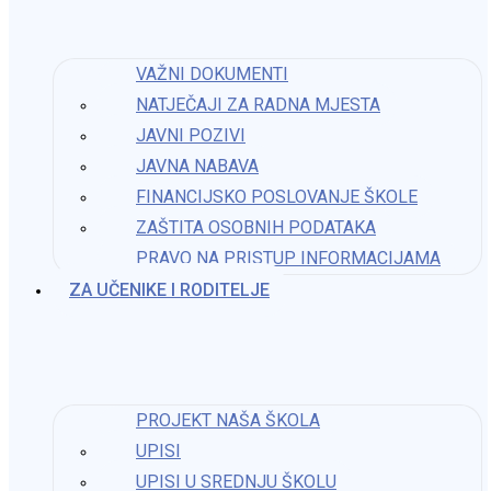
Izvod iz zapisnika s 54. sjednice Školskog odbora
VAŽNI DOKUMENTI
NATJEČAJI ZA RADNA MJESTA
7. siječnja 2025.
JAVNI POZIVI
JAVNA NABAVA
FINANCIJSKO POSLOVANJE ŠKOLE
Izvod iz zapisnika s 37. sjednice Školskog odbora
ZAŠTITA OSOBNIH PODATAKA
29. siječnja 2024.
PRAVO NA PRISTUP INFORMACIJAMA​
ZA UČENIKE I RODITELJE
Izvod iz zapisnika s 8. sjednice ŠO
27. listopada 2025.
PROJEKT NAŠA ŠKOLA
Kontakt
UPISI
Osnovna škola Katarine Zrinski
UPISI U SREDNJU ŠKOLU