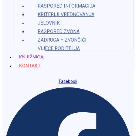
RASPORED INFORMACIJA
Krnjak
KRITERIJI VREDNOVANJA
JELOVNIK
ured@os-kzrinski-krnjak.skole.hr
RASPORED ZVONA
ZADRUGA – ZVONČIĆI
VIJEĆE RODITELJA
Osnovna škola Katarine Zrinski
KNJIŽNICA
Krnjak
KONTAKT
Facebook