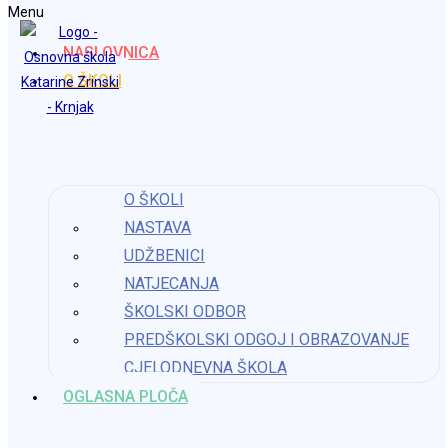
Menu
Preskoči na sadržaj
NASLOVNICA
Osnovna škola Katarine Zrinski Krnjak
O ŠKOLI
Izvod iz zapisnika s 21. sjednice ŠO
O ŠKOLI
Objava objavljena:
26. lipnja 2026.
NASTAVA
Kategorija objave:
Školski odbor
UDŽBENICI
Izvod iz zapisnika s 21. sjednice ŠO
NATJECANJA
ŠKOLSKI ODBOR
Možda nešto kao
PREDŠKOLSKI ODGOJ I OBRAZOVANJE
CJELODNEVNA ŠKOLA
OGLASNA PLOČA
Izvod iz Zapisnika 51. sjednice Školskog odbora