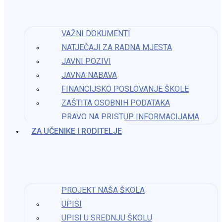
31. listopada 2024.
VAŽNI DOKUMENTI
Izvod iz zapisnika s 32. sjednice Školskog odbora
NATJEČAJI ZA RADNA MJESTA
JAVNI POZIVI
6. studenoga 2023.
JAVNA NABAVA
FINANCIJSKO POSLOVANJE ŠKOLE
ZAŠTITA OSOBNIH PODATAKA
Izvod iz zapisnika s 14. sjednice ŠO
PRAVO NA PRISTUP INFORMACIJAMA​
23. prosinca 2025.
ZA UČENIKE I RODITELJE
Kontakt
Osnovna škola Katarine Zrinski
Krnjak
PROJEKT NAŠA ŠKOLA
UPISI
ured@os-kzrinski-krnjak.skole.hr
UPISI U SREDNJU ŠKOLU