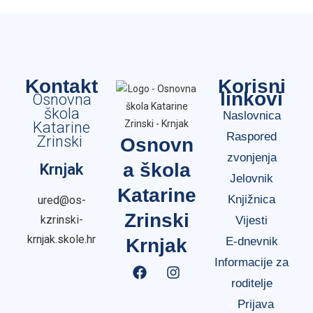
Kontakt
Korisni
linkovi
Osnovna
škola
Naslovnica
Katarine
Raspored
Zrinski
Osnovn
zvonjenja
a škola
Krnjak
Jelovnik
Katarine
Knjižnica
ured@os-
Zrinski
kzrinski-
Vijesti
krnjak.skole.hr
Krnjak
E-dnevnik
Informacije za
roditelje
Prijava