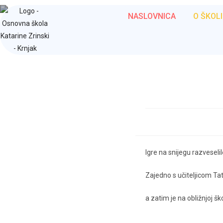
NASLOVNICA
O ŠKOLI
Igre na snijegu razvesel
Zajedno s učiteljicom Tat
a zatim je na obližnjoj ško