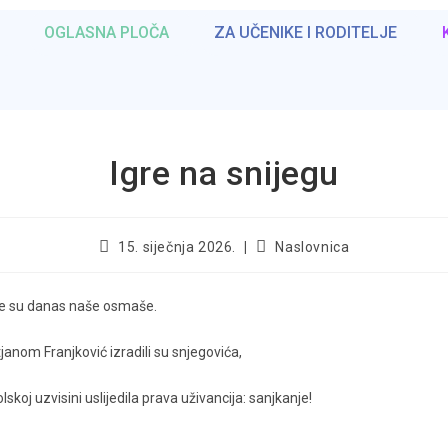
OGLASNA PLOČA
ZA UČENIKE I RODITELJE
Igre na snijegu
15. siječnja 2026.
Naslovnica
ile su danas naše osmaše.
janom Franjković izradili su snjegovića,
lskoj uzvisini uslijedila prava uživancija: sanjkanje!