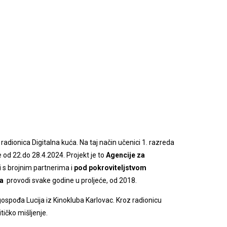
radionica Digitalna kuća. Na taj način učenici 1. razreda
e od 22.do 28.4.2024. Projekt je to
Agencije za
i s brojnim partnerima i
pod pokroviteljstvom
ja
provodi svake godine u proljeće, od 2018.
 gospođa Lucija iz Kinokluba Karlovac. Kroz radionicu
tičko mišljenje.