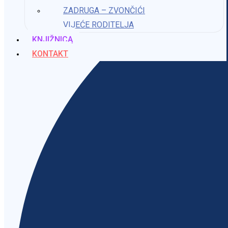
ZADRUGA – ZVONČIĆI
VIJEĆE RODITELJA
KNJIŽNICA
KONTAKT