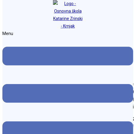
Preskoči na sadržaj
Osnovna škola Katarine Zrinski Krnjak
Menu
Dani medijske pismenosti
Objava objavljena:
24. travnja 2024.
Kategorija objave:
Naslovnica
/
Projekti
23.4.2024. u suradnji sa
Kinoklubom Karlovac
u 1. razredu održana je 
priključili su se obilježavanju Dana medijske pismenosti koji se provod
elektroničke medije i Ureda UNICEF-a za Hrvatsku
,
koji se u suradnj
Ministarstva kulture i medija te Ministarstva znanosti i obrazovan
Učenici 1. razreda uključeni su u projekt kroz radionicu koju je održala
potiče se razvoj medijske pismenosti, razvijanje svijesti o medijima i kri