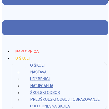
Možda nešto kao
Odluka o upisu u domove
NASLOVNICA
24. lipnja 2025.
O ŠKOLI
O ŠKOLI
NASTAVA
Naknadni upisi u vrtić
UDŽBENICI
7. ožujka 2024.
NATJECANJA
ŠKOLSKI ODBOR
PREDŠKOLSKI ODGOJ I OBRAZOVANJE
Medni dan u prvom razredu
CJELODNEVNA ŠKOLA