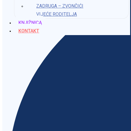
ZADRUGA – ZVONČIĆI
VIJEĆE RODITELJA
KNJIŽNICA
KONTAKT