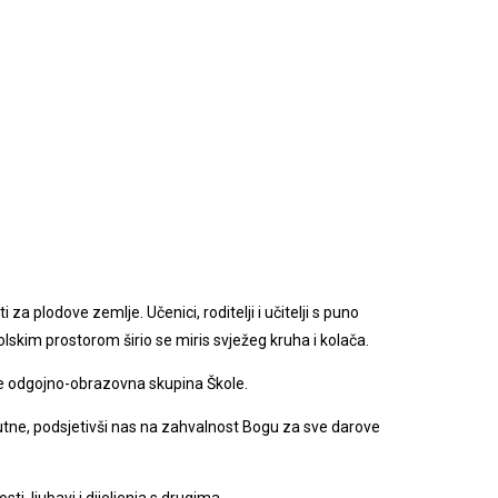
 za plodove zemlje. Učenici, roditelji i učitelji s puno
olskim prostorom širio se miris svježeg kruha i kolača.
te odgojno-obrazovna skupina Škole.
risutne, podsjetivši nas na zahvalnost Bogu za sve darove
ti, ljubavi i dijeljenja s drugima.