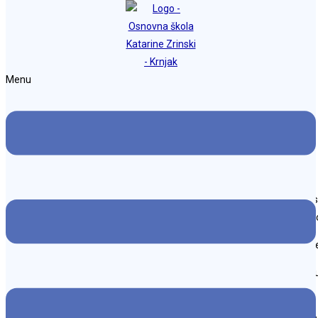
Preskoči na sadržaj
Osnovna škola Katarine Zrinski Krnjak
Menu
Dani kruha i zahvalnosti za plodove zemlje
Objava objavljena:
27. listopada 2025.
Kategorija objave:
Naslovnica
U našoj školi 21. listopada svečano su obilježeni Dani kruha i zahvalnosti
ljubavi pripremili su raznovrsne krušne proizvode i plodove jeseni, a šk
U programu su sudjelovali učenici nižih razreda, predškolska skupina 
Svečanost je uveličao i župnik, fra Ivo, koji je blagoslovio kruh i sve p
koje primamo.
U zajedništvu, molitvi i pjesmi, još jednom smo osjetili važnost zahvalnos