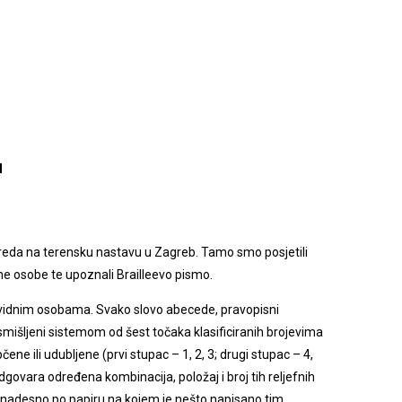
u
zreda na terensku nastavu u Zagreb. Tamo smo posjetili
dne osobe te upoznali Brailleevo pismo.
labovidnim osobama. Svako slovo abecede, pravopisni
 osmišljeni sistemom od šest točaka klasificiranih brojevima
ene ili udubljene (prvi stupac – 1, 2, 3; drugi stupac – 4,
govara određena kombinacija, položaj i broj tih reljefnih
a nadesno po papiru na kojem je nešto napisano tim