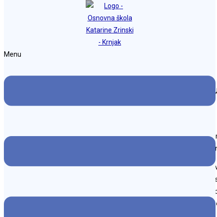
Preskoči na sadržaj
Osnovna škola Katarine Zrinski Krnjak
Menu
Dan škole – izvanučionička nastava u Zagreb
Objava objavljena:
25. studenoga 2024.
Kategorija objave:
Naslovnica
Ove školske godine Dan škole obilježili smo odlaskom učenika svih ra
Tiflološki muzej u kojem smo saznali kako se školuju slijepe i slabovi
Brailleevo pismo je sistem pisanja i čitanja namijenjen slijepim ili s
znakovi, brojevi i ostala pravila pisanja i čitanja u Brailleevu su pismu
od 1 do 6 te organiziranih u dva stupca po tri točke koje mogu biti ispupč
5, 6). Svakom slovu abecede, broju, ili bilo kojem pravopisnom znaku od
točaka te se “čita” dodirom ruku, odnosno prelaženjem prstima slijev