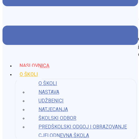
pismom.
Muzej koji smo posjetili prenio je našim učenicima poruku humanosti 
uvažavanje različitosti.
Nakon Muzeja posjetili smo Cinestar kino u Branimir centru. Gledali s
godine u režiji Paula Kinga. Priča je to o mladom mađioničaru, izumit
ipak uspijeva ostvariti svoj san, otvoriti vlastitu trgovinu čokolade. N
ŠKOLE
NASLOVNICA
O ŠKOLI
Možda nešto kao
O ŠKOLI
NASTAVA
UDŽBENICI
Uspjeh učenice 5. razreda u izvanškolskoj aktivnosti
NATJECANJA
13. veljače 2024.
ŠKOLSKI ODBOR
PREDŠKOLSKI ODGOJ I OBRAZOVANJE
CJELODNEVNA ŠKOLA