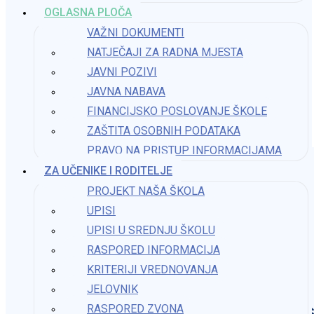
Jesenska čarolija u našoj školi
OGLASNA PLOČA
VAŽNI DOKUMENTI
17. listopada 2025.
NATJEČAJI ZA RADNA MJESTA
JAVNI POZIVI
Naknadni upisi u vrtić
JAVNA NABAVA
FINANCIJSKO POSLOVANJE ŠKOLE
1. siječnja 2024.
ZAŠTITA OSOBNIH PODATAKA
PRAVO NA PRISTUP INFORMACIJAMA​
ZA UČENIKE I RODITELJE
PROJEKT NAŠA ŠKOLA
UPISI
UPISI U SREDNJU ŠKOLU
RASPORED INFORMACIJA
KRITERIJI VREDNOVANJA
JELOVNIK
Os
RASPORED ZVONA