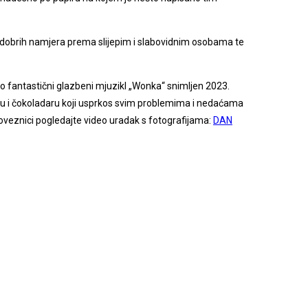
i dobrih namjera prema slijepim i slabovidnim osobama te
mo fantastični glazbeni mjuzikl „Wonka“ snimljen 2023.
elju i čokoladaru koji usprkos svim problemima i nedaćama
a poveznici pogledajte video uradak s fotografijama:
DAN