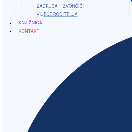
ZADRUGA – ZVONČIĆI
VIJEĆE RODITELJA
KNJIŽNICA
KONTAKT