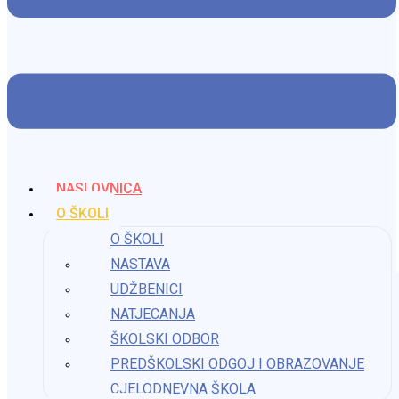
19. prosinca 2024.
Valentinovo na satu Njemačkog jezika
14. veljače 2025.
NASLOVNICA
SVETI NIKOLA POSJETIO JE I NAŠU ŠKOLU
O ŠKOLI
O ŠKOLI
11. prosinca 2025.
NASTAVA
UDŽBENICI
NATJECANJA
ŠKOLSKI ODBOR
PREDŠKOLSKI ODGOJ I OBRAZOVANJE
CJELODNEVNA ŠKOLA