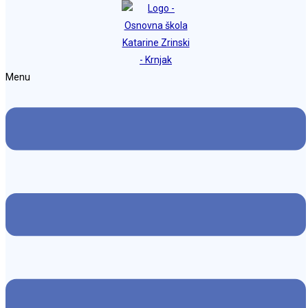
Preskoči na sadržaj
Osnovna škola Katarine Zrinski Krnjak
Menu
Dan ružičastih majica
Objava objavljena:
27. veljače 2026.
Kategorija objave:
Naslovnica
Možda nešto kao
Velikani našeg kraja