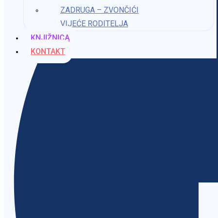
ZADRUGA – ZVONČIĆI
VIJEĆE RODITELJA
KNJIŽNICA
KONTAKT