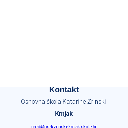
Kontakt
Osnovna škola Katarine Zrinski
Krnjak
ured@os-kzrinski-krnjak.skole.hr