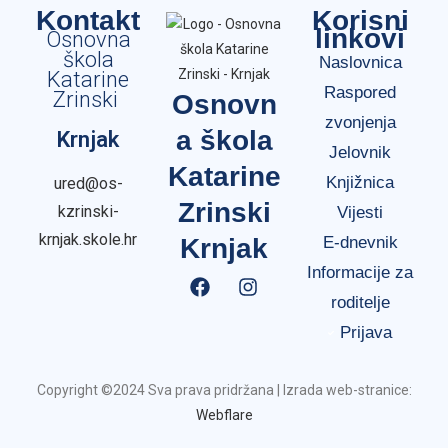
Kontakt
Korisni
linkovi
Osnovna
škola
Naslovnica
Katarine
Raspored
Zrinski
Osnovn
zvonjenja
a škola
Krnjak
Jelovnik
Katarine
Knjižnica
ured@os-
Zrinski
kzrinski-
Vijesti
krnjak.skole.hr
Krnjak
E-dnevnik
Informacije za
roditelje
Prijava
Copyright ©2024 Sva prava pridržana | Izrada web-stranice:
Webflare