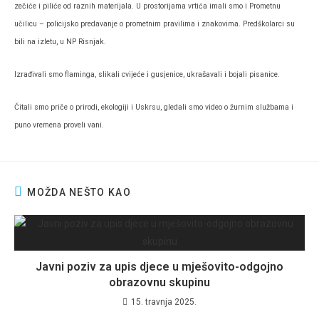
zečiće i piliće od raznih materijala. U prostorijama vrtića imali smo i Prometnu
učilicu – policijsko predavanje o prometnim pravilima i znakovima. Predškolarci su
bili na izletu, u NP Risnjak.
Izrađivali smo flaminga, slikali cvijeće i gusjenice, ukrašavali i bojali pisanice.
Čitali smo priče o prirodi, ekologiji i Uskrsu, gledali smo video o žurnim službama i
puno vremena proveli vani.
MOŽDA NEŠTO KAO
Javni poziv za upis djece u mješovito-odgojno
obrazovnu skupinu
15. travnja 2025.