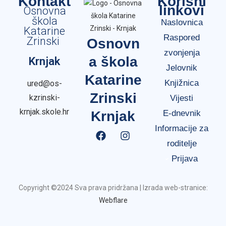
Kontakt
Korisni
linkovi
Osnovna
škola
Naslovnica
Katarine
Raspored
Zrinski
Osnovn
zvonjenja
a škola
Krnjak
Jelovnik
Katarine
Knjižnica
ured@os-
Zrinski
kzrinski-
Vijesti
krnjak.skole.hr
Krnjak
E-dnevnik
Informacije za
roditelje
Prijava
Copyright ©2024 Sva prava pridržana | Izrada web-stranice:
Webflare