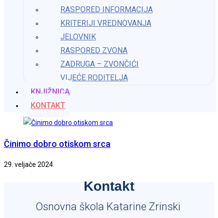
RASPORED INFORMACIJA
Naknadni upisi u vrtić
KRITERIJI VREDNOVANJA
JELOVNIK
7. ožujka 2024.
RASPORED ZVONA
ZADRUGA – ZVONČIĆI
VIJEĆE RODITELJA
Dan ružičastih majica
KNJIŽNICA
28. veljače 2024.
KONTAKT
Činimo dobro otiskom srca
29. veljače 2024.
Kontakt
Osnovna škola Katarine Zrinski