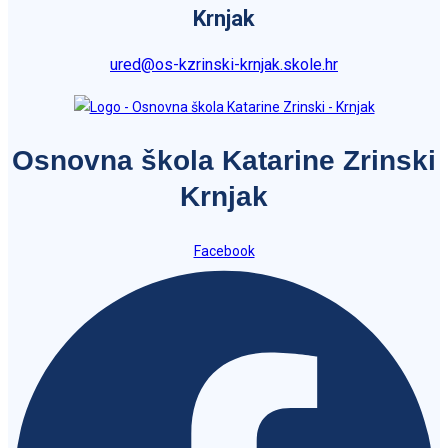
Krnjak
ured@os-kzrinski-krnjak.skole.hr
Osnovna škola Katarine Zrinski
Krnjak
Facebook